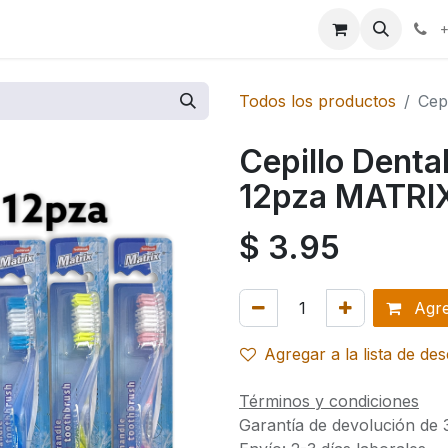
ales
Marcas
+
Todos los productos
Cep
Cepillo Denta
12pza MATRI
$
3.95
Agreg
Agregar a la lista de de
Términos y condiciones
Garantía de devolución de 