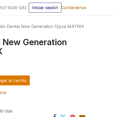
Iniciar sesión
Contáctenos
507 6208-1282
illo Dental New Generation 12pza MATRIX
l New Generation
X
ar al carrito
seos
30 días