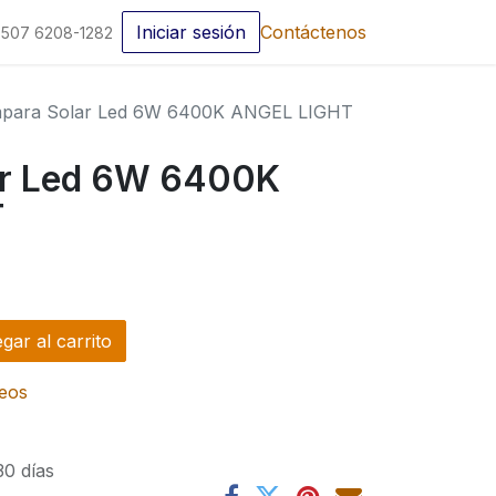
Iniciar sesión
Contáctenos
507 6208-1282
para Solar Led 6W 6400K ANGEL LIGHT
ar Led 6W 6400K
T
ar al carrito
seos
30 días