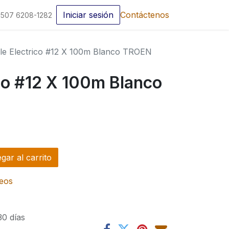
Iniciar sesión
Contáctenos
507 6208-1282
le Electrico #12 X 100m Blanco TROEN
co #12 X 100m Blanco
ar al carrito
seos
30 días