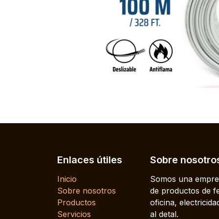
Enlaces útiles
Sobre nosotro
Inicio
Somos una empres
Sobre nosotros
de productos de fe
Productos
oficina, electrici
Servicios
al detal.