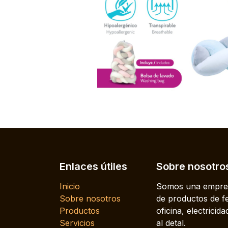
Enlaces útiles
Sobre nosotro
Inicio
Somos una empres
Sobre nosotros
de productos de fe
Productos
oficina, electrici
Servicios
al detal.