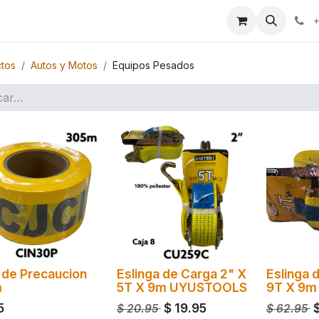
ales
+
tos
Autos y Motos
Equipos Pesados
 de Precaucion
Eslinga de Carga 2" X
Eslinga 
m
5T X 9m UYUSTOOLS
9T X 9
5
$
19.95
$
20.95
$
62.95