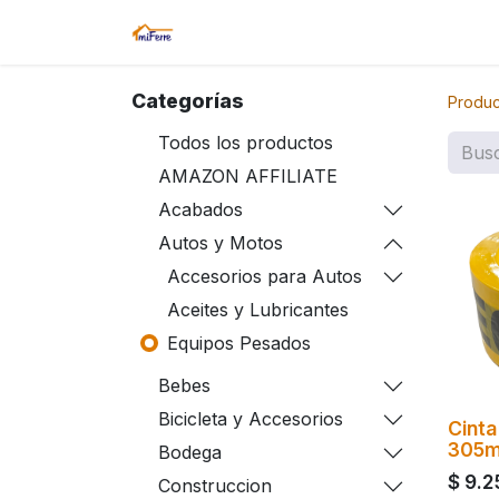
Inicio
Tienda
Amazon
Sucurs
Categorías
Produc
Todos los productos
AMAZON AFFILIATE
Acabados
Autos y Motos
Accesorios para Autos
Aceites y Lubricantes
Equipos Pesados
Bebes
Bicicleta y Accesorios
Cinta
305
Bodega
$
9.2
Construccion