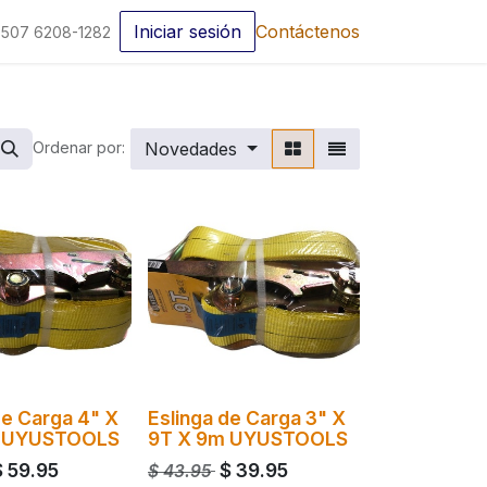
Iniciar sesión
Contáctenos
507 6208-1282
Novedades
Ordenar por:
de Carga 4" X
Eslinga de Carga 3" X
m UYUSTOOLS
9T X 9m UYUSTOOLS
$
59.95
$
39.95
$
43.95