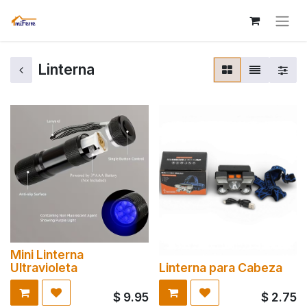
Linterna
Mini Linterna
Ultravioleta
Linterna para Cabeza
$
9.95
$
2.75