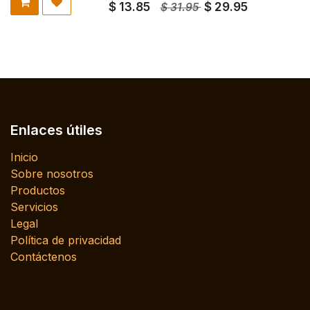
$
13.85
$
29.95
$
31.95
Enlaces útiles
Inicio
Sobre nosotros
Productos
Servicios
Legal
Política de privacidad
Contáctenos