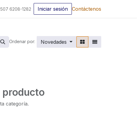
Iniciar sesión
Contáctenos
507 6208-1282
Novedades
Ordenar por:
n producto
ta categoría.