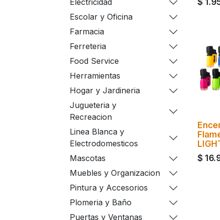
$
1.9
Electricidad
Escolar y Oficina
Farmacia
Ferreteria
Food Service
Herramientas
Hogar y Jardineria
Jugueteria y
Recreacion
Encen
Linea Blanca y
Flam
LIGH
Electrodomesticos
$
16.
Mascotas
Muebles y Organizacion
Pintura y Accesorios
Plomeria y Baño
Puertas y Ventanas