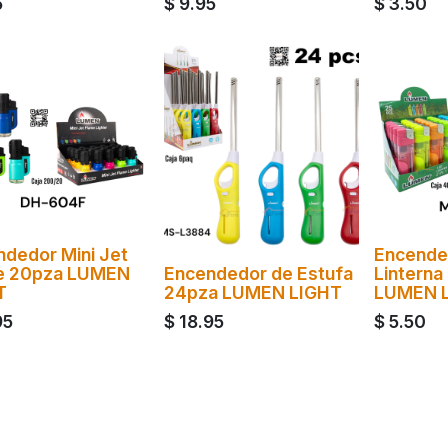
5
$
9.95
$
3.50
dedor Mini Jet
Encende
e 20pza LUMEN
Encendedor de Estufa
Linterna
T
24pza LUMEN LIGHT
LUMEN 
95
$
18.95
$
5.50