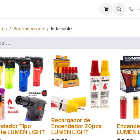
ales
+
tos
Supermercado
Inflamable
Recargador de
ndedor Tipo
Encendedor 20pza
Encende
ete LUMEN LIGHT
LUMEN LIGHT
LUMEN 