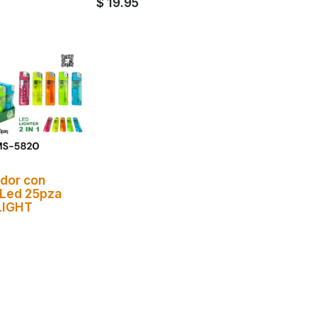
$
19.95
dor con
 Led 25pza
LIGHT