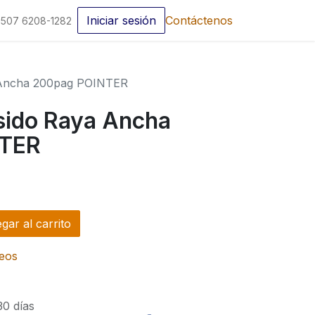
Iniciar sesión
Contáctenos
507 6208-1282
 Ancha 200pag POINTER
ido Raya Ancha
NTER
ar al carrito
seos
30 días