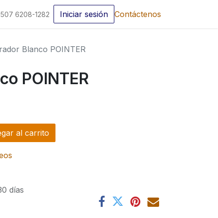
Iniciar sesión
Contáctenos
507 6208-1282
rador Blanco POINTER
nco POINTER
ar al carrito
seos
30 días