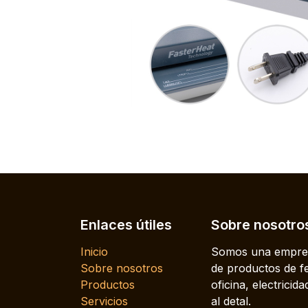
Enlaces útiles
Sobre nosotro
Inicio
Somos una empres
Sobre nosotros
de productos de fe
Productos
oficina, electrici
Servicios
al detal.