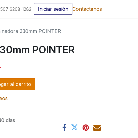
Iniciar sesión
Contáctenos
507 6208-1282
inadora 330mm POINTER
330mm POINTER
5
ar al carrito
seos
30 días