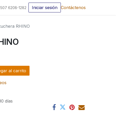
Iniciar sesión
Contáctenos
507 6208-1282
tuchera RHINO
RHINO
ar al carrito
seos
30 días