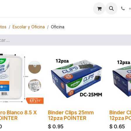
ales
+
tos
Escolar y Oficina
Oficina
ro Blanco 8.5 X
Binder Clips 25mm
Binder C
POINTER
12pza POINTER
12pza P
0
$
0.95
$
0.65