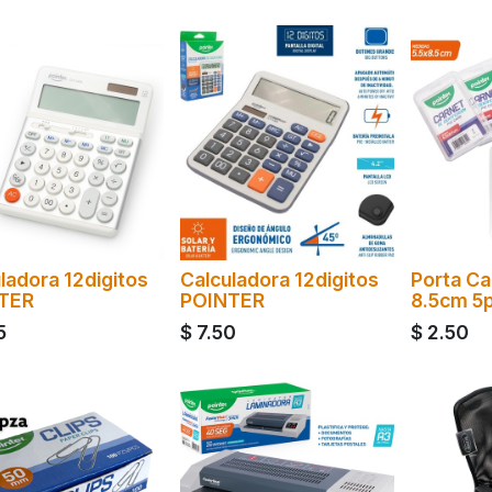
ladora 12digitos
Calculadora 12digitos
Porta Ca
TER
POINTER
8.5cm 5
5
$
7.50
$
2.50