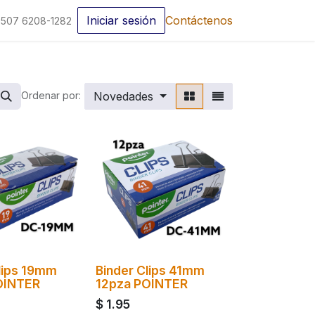
Iniciar sesión
Contáctenos
507 6208-1282
Novedades
Ordenar por:
lips 19mm
Binder Clips 41mm
OINTER
12pza POINTER
$
1.95