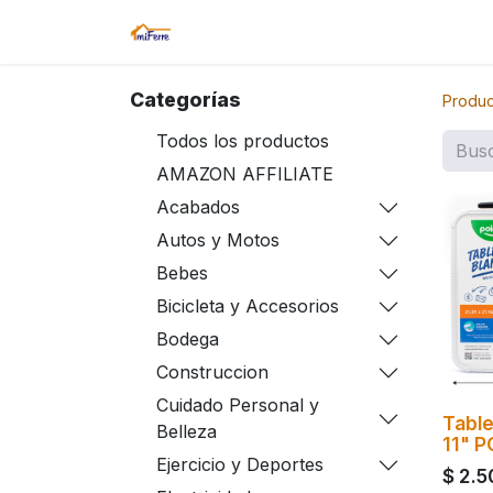
Inicio
Tienda
Amazon
Sucurs
Categorías
Produc
Todos los productos
AMAZON AFFILIATE
Acabados
Autos y Motos
Bebes
Bicicleta y Accesorios
Bodega
Construccion
Cuidado Personal y
Table
Belleza
11" 
Ejercicio y Deportes
$
2.5