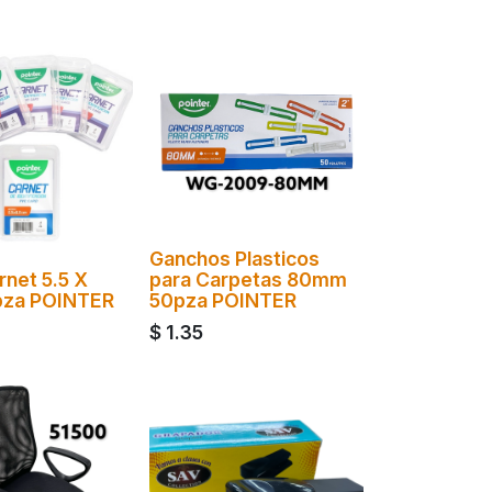
Ganchos Plasticos
rnet 5.5 X
para Carpetas 80mm
pza POINTER
50pza POINTER
$
1.35