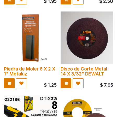
$
1.95
$
2.50
Piedra de Moler 6 X 2 X
Disco de Corte Metal
1" Metaluz
14 X 3/32" DEWALT
$
1.25
$
7.95